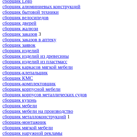
сборщик Lego
сборщик алюминиевых конструкций
сборщик бытовой техники
сборщик велосипедов
сборщик дверей
сборщик жалюзи
сборщик заказов
3
сборщик заказов в аптеку
сборщик заявок
сборщик изделий
сборщик изделий из древесины
сборщик изделий из пластмасс
сборщик каркасов мягкой мебели
сборщик-клепальщик
сборщик КМС
сборщик-комплектовщик
сборщик корпусной мебели
сборщик корпусов металлических судов
сборщик кухонь
сборщик мебели
сборщик мебели на производство
сборщик металлоконструкций
1
сборщик-монтажник
сборщик мягкой мебели
сборщик наружной рекламы