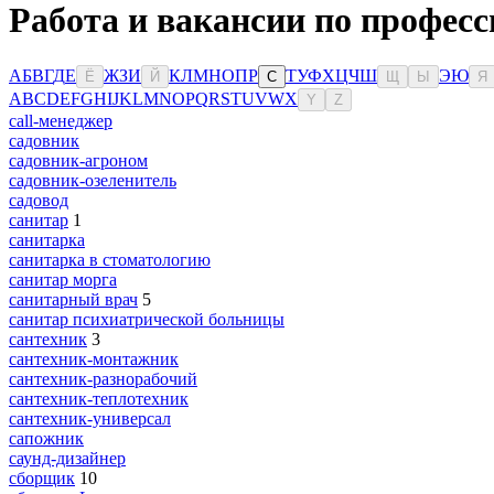
Работа и вакансии по профес
А
Б
В
Г
Д
Е
Ж
З
И
К
Л
М
Н
О
П
Р
Т
У
Ф
Х
Ц
Ч
Ш
Э
Ю
Ё
Й
С
Щ
Ы
Я
A
B
C
D
E
F
G
H
I
J
K
L
M
N
O
P
Q
R
S
T
U
V
W
X
Y
Z
сall-менеджер
садовник
садовник-агроном
садовник-озеленитель
садовод
санитар
1
санитарка
санитарка в стоматологию
санитар морга
санитарный врач
5
санитар психиатрической больницы
сантехник
3
сантехник-монтажник
сантехник-разнорабочий
сантехник-теплотехник
сантехник-универсал
сапожник
саунд-дизайнер
сборщик
10