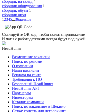
сборщик на склад
4
сборщик оборудования
1
сборщик обуви
1
сборщик окон
1
2
3
4
5
...
36
дальше
Сканируйте QR-код, чтобы скачать приложение
И чаты с работодателями всегда будут под рукой
HeadHunter
Размещение вакансий
Поиск по резюме
О компании
Наши вакансии
Реклама на сайте
Требования к ПО
Безопасный HeadHunter
HeadHunter API
Партнерам
Инвесторам
Каталог компаний
Поиск по вакансиям в Щекино
Сетка: соцсеть для нетворкинга