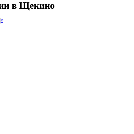
сии в Щекино
#