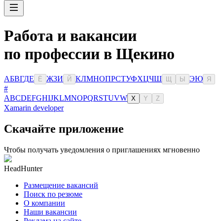
Работа и вакансии
по профессии в Щекино
А
Б
В
Г
Д
Е
Ж
З
И
К
Л
М
Н
О
П
Р
С
Т
У
Ф
Х
Ц
Ч
Ш
Э
Ю
Ё
Й
Щ
Ы
Я
#
A
B
C
D
E
F
G
H
I
J
K
L
M
N
O
P
Q
R
S
T
U
V
W
X
Y
Z
Xamarin developer
Скачайте приложение
Чтобы получать уведомления о приглашениях мгновенно
HeadHunter
Размещение вакансий
Поиск по резюме
О компании
Наши вакансии
Реклама на сайте