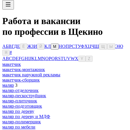
Работа и вакансии
по профессии в Щекино
А
Б
В
Г
Д
Е
Ж
З
И
К
Л
Н
О
П
Р
С
Т
У
Ф
Х
Ц
Ч
Ш
Э
Ю
Ё
Й
М
Щ
Ы
#
Я
A
B
C
D
E
F
G
H
I
J
K
L
M
N
O
P
Q
R
S
T
U
V
W
X
Y
Z
макетчик
макетчик-монтажник
макетчик наружной рекламы
макетчик-сборщик
маляр
3
маляр-отделочник
маляр-пескоструйщик
маляр-плиточник
маляр-подготовщик
маляр по дереву
маляр по дереву и МДФ
маляр-полимерщик
маляр по мебели