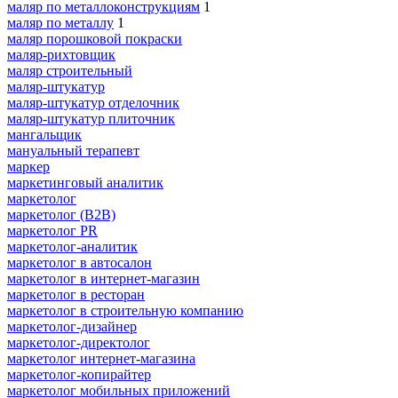
маляр по металлоконструкциям
1
маляр по металлу
1
маляр порошковой покраски
маляр-рихтовщик
маляр строительный
маляр-штукатур
маляр-штукатур отделочник
маляр-штукатур плиточник
мангальщик
мануальный терапевт
маркер
маркетинговый аналитик
маркетолог
маркетолог (B2B)
маркетолог PR
маркетолог-аналитик
маркетолог в автосалон
маркетолог в интернет-магазин
маркетолог в ресторан
маркетолог в строительную компанию
маркетолог-дизайнер
маркетолог-директолог
маркетолог интернет-магазина
маркетолог-копирайтер
маркетолог мобильных приложений