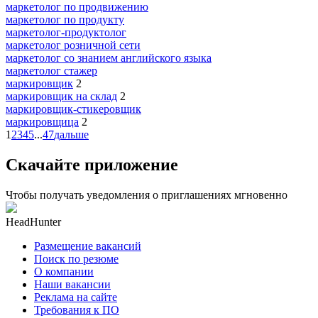
маркетолог по продвижению
маркетолог по продукту
маркетолог-продуктолог
маркетолог розничной сети
маркетолог со знанием английского языка
маркетолог стажер
маркировщик
2
маркировщик на склад
2
маркировщик-стикеровщик
маркировщица
2
1
2
3
4
5
...
47
дальше
Скачайте приложение
Чтобы получать уведомления о приглашениях мгновенно
HeadHunter
Размещение вакансий
Поиск по резюме
О компании
Наши вакансии
Реклама на сайте
Требования к ПО