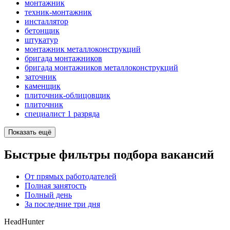
монтажник
техник-монтажник
инсталлятор
бетонщик
штукатур
монтажник металлоконструкций
бригада монтажников
бригада монтажников металлоконструкций
заточник
каменщик
плиточник-облицовщик
плиточник
специалист 1 разряда
Показать ещё
Быстрые фильтры подбора вакансий
От прямых работодателей
Полная занятость
Полный день
За последние три дня
HeadHunter