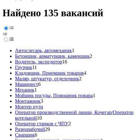
Найдено 135 вакансий
Автослесарь, автомеханик
1
Бетонщик, арматурщик, каменщик
2
Водитель, экспедитор
16
Грузчик
11
Кладовщик, Приемщик товаров
4
Маляр, штукатур, отделочник
2
Машинист
6
Механик
1
Мойщик посуды, Помощник повара
1
Монтажник
3
Монтер пути
Оператор производственной линии, Кочегар/Оператор
котельной
10
Оператор станков с ЧПУ
2
Разнорабочий
29
Сварщик
6