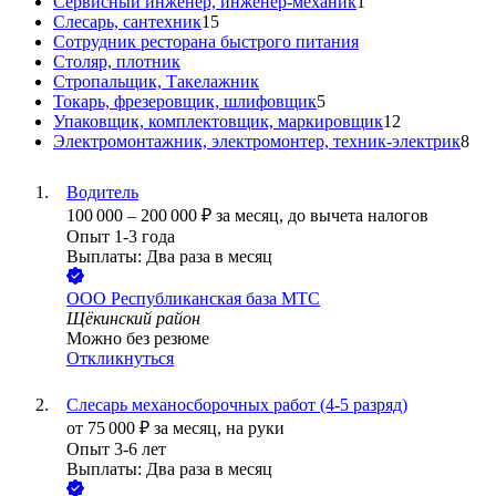
Сервисный инженер, инженер-механик
1
Слесарь, сантехник
15
Сотрудник ресторана быстрого питания
Столяр, плотник
Стропальщик, Такелажник
Токарь, фрезеровщик, шлифовщик
5
Упаковщик, комплектовщик, маркировщик
12
Электромонтажник, электромонтер, техник-электрик
8
Водитель
100 000
–
200 000
₽
за месяц,
до вычета налогов
Опыт 1-3 года
Выплаты: Два раза в месяц
ООО
Республиканская база МТС
Щёкинский район
Можно без резюме
Откликнуться
Слесарь механосборочных работ (4-5 разряд)
от
75 000
₽
за месяц,
на руки
Опыт 3-6 лет
Выплаты: Два раза в месяц