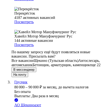
Перекрёсток
4187
активных вакансий
Посмотреть
Хавейл Мотор Мануфэкчуринг Рус
144
активные вакансии
Посмотреть
По вашему запросу ещё будут появляться новые
вакансии. Присылать вам?
Все вакансии
Щекино (Тульская область)
Автослесарь,
автомеханик
Бетонщик, арматурщик, каменщик
еще 22
В мессенджер
На почту
Грузчик
80 000
–
90 000
₽
за месяц,
до вычета налогов
Без опыта
Выплаты: Два раза в месяц
АО
Щекиноазот