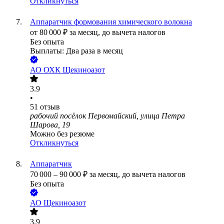
Откликнуться
Аппаратчик формования химического волокна
от
80 000
₽
за месяц,
до вычета налогов
Без опыта
Выплаты: Два раза в месяц
АО
ОХК Щекиноазот
3.9
•
51
отзыв
рабочий посёлок Первомайский, улица Петра
Шарова, 19
Можно без резюме
Откликнуться
Аппаратчик
70 000
–
90 000
₽
за месяц,
до вычета налогов
Без опыта
АО
Щекиноазот
3.9