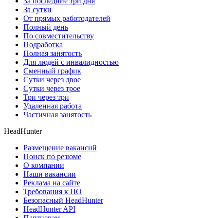
За последние три дня
За сутки
От прямых работодателей
Полный день
По совместительству
Подработка
Полная занятость
Для людей с инвалидностью
Сменный график
Сутки через двое
Сутки через трое
Три через три
Удаленная работа
Частичная занятость
HeadHunter
Размещение вакансий
Поиск по резюме
О компании
Наши вакансии
Реклама на сайте
Требования к ПО
Безопасный HeadHunter
HeadHunter API
Партнерам