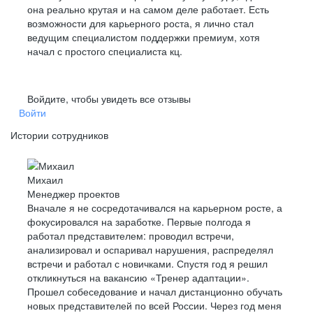
Даем инструкции, выстраиваем
процессы,
она реально крутая и на самом деле работает. Есть
помогаем освоиться
и влиться в работу
Заботу о здоровье
Заботу о здоровье
возможности для карьерного роста, я лично стал
ведущим специалистом поддержки премиум, хотя
ДМС со стоматологией и страховку от несчастных
ДМС со стоматологией и страховку от несчастных
начал с простого специалиста кц.
случаев для сотрудников и льготы на ДМС
случаев для сотрудников и льготы на ДМС
Стабильность
для их близких
для их близких
и надежность
Войдите, чтобы увидеть все отзывы
Войти
Питание и спорт
Питание и спорт
Истории сотрудников
Бесплатные завтраки и обеды в офисе, тренажерный
Бесплатные завтраки и обеды в офисе, тренажерный
зал или компенсацию затрат на спорт и питание
зал или компенсацию затрат на спорт и питание
Михаил
Инвестируем в будущее и постоянно
укрепляем
Менеджер проектов
позиции на рынке
Вначале я не сосредотачивался на карьерном росте, а
фокусировался на заработке. Первые полгода я
работал представителем: проводил встречи,
анализировал и оспаривал нарушения, распределял
Признаем достижения
встречи и работал с новичками. Спустя год я решил
В Т-Банке есть «Оскар для сотрудников» — ежегодная
откликнуться на вакансию «Тренер адаптации».
награда Glory. В 2023 году победительницей в одной
Прошел собеседование и начал дистанционно обучать
из номинаций стала Екатерина Реуцкая, специалист
новых представителей по всей России. Через год меня