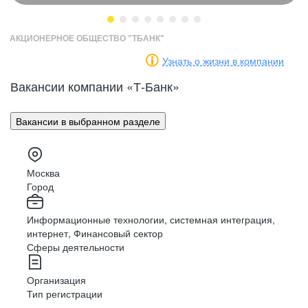
АКЦИОНЕРНОЕ ОБЩЕСТВО "ТБАНК"
Узнать о жизни в компании
Встречи
с клиентами
Маркетинг
Разработка
Вакансии компании «Т-Банк»
Доставляйте, презентуйте и предлагайте
продукты банка
Вакансии в выбранном разделе
PR
Аналитика
Консультирование
Москва
Решайте вопросы клиентов в чате и по
HR
Архитектура
Город
телефону
Информационные технологии, системная интеграция,
интернет, Финансовый сектор
Финансы
Дизайн
Обработка
данных
Сферы деятельности
Обрабатывайте документы и вносите данные
в систему
Организация
Тип регистрации