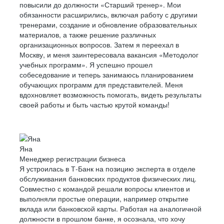
поддержки
повысили до должности «Старший тренер». Мои
обязанности расширились, включая работу с другими
Клиент с ограничениями по слуху обратился в поддержку
тренерами, создание и обновление образовательных
банка, потому что ему стало плохо с сердцем. Екатерина
материалов, а также решение различных
вызвала скорую помощь и контролировала ситуацию,
организационных вопросов. Затем я переехал в
пока к клиенту не приехали медработники
Москву, и меня заинтересовала вакансия «Методолог
учебных программ». Я успешно прошел
собеседование и теперь занимаюсь планированием
обучающих программ для представителей. Меня
вдохновляет возможность помогать, видеть результаты
своей работы и быть частью крутой команды!
Яна
Менеджер регистрации бизнеса
Я устроилась в Т-Банк на позицию эксперта в отделе
обслуживания банковских продуктов физических лиц.
Совместно с командой решали вопросы клиентов и
выполняли простые операции, например открытие
вклада или банковской карты. Работая на аналогичной
должности в прошлом банке, я осознала, что хочу