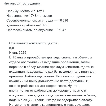
Что говорят сотрудники
Развитая культура
Преимущества и льготы
На основании
17484
отзывов
Участие в развитии комьюнити
Участие в развитии комьюнити
Своевременная оплата труда — 10 816
Вы сможете ходить на профильные конференции
Вы сможете ходить на профильные конференции
Удаленная работа — 9 458
и другие мероприятия
и другие мероприятия
Профессиональное обучение — 7 047
Заботимся о внутренней атмосфере:
устраиваем
Специалист контакного центра
совместные выезды, собираем
спортивные команды
5,0
Обучение хард- и софт-скиллам
Обучение хард- и софт-скиллам
по интересам и находим
единомышленников
Июнь 2025
У нас есть занятия на пару часов и программы
У нас есть занятия на пару часов и программы
В Тбанке я проработал три года, сначала в обычном
на несколько месяцев
на несколько месяцев
отделе обслуживания входящие обращения, затем
Понятные задачи
перешел в обслуживание премиум клиентов, где тоже
входящая поддержка но как бы выделенная линия для
премиум. Работа удаленная. Но знаю по группе что
вакансий на нашу должность не часто доступны. В
Конкурентную зарплату
Конкурентную зарплату
основе работают в мск скорее всего. Ну что,
По достоинству оцениваем ваши навыки
По достоинству оцениваем ваши навыки
впечатления от работы самые хорошие, платили
и награждаем за впечатляющие результаты
и награждаем за впечатляющие результаты
всегда исправно, даже когда кризисные моменты были,
падения акций, Тбанк никогда не задерживал оплату.
Не могу не отметить корпоративную культуру, здесь