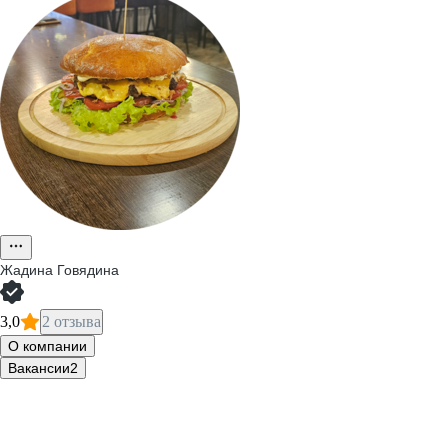
Жадина Говядина
3,0
2 отзыва
О компании
Вакансии
2