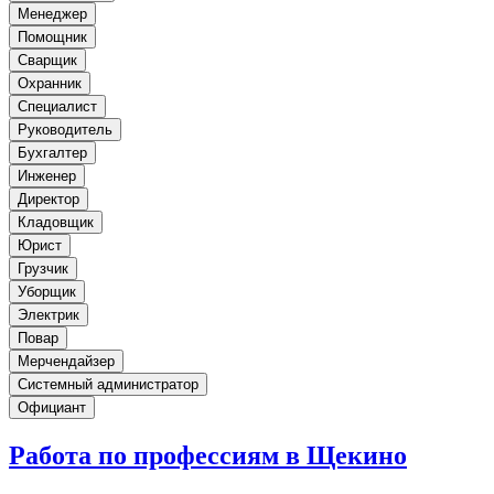
Менеджер
Помощник
Сварщик
Охранник
Специалист
Руководитель
Бухгалтер
Инженер
Директор
Кладовщик
Юрист
Грузчик
Уборщик
Электрик
Повар
Мерчендайзер
Системный администратор
Официант
Работа по профессиям в Щекино